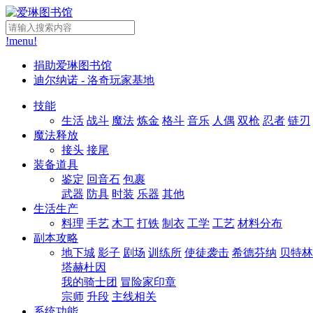
!menu!
捐助爱琳图书馆
迪尔纳诺 - 洛奇玩家基地
技能
生活
战斗
魔法
炼金
格斗
音乐
人偶
双枪
忍者
链刃
魔法释放
接头
接尾
装备道具
鉴定
回音石
包裹
武器
防具
时装
乐器
其他
生活生产
料理
手艺
木工
打铁
制衣
工学
工艺
材料分布
副本攻略
地下城
影子
剧场
训练所
使徒袭击
希德芬纳
贝特林
塔赫杜因
我的骑士团
冒险家印章
宗师
升段
主线相关
系统功能