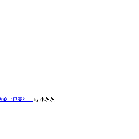
程攻略（已完结）
by.小灰灰