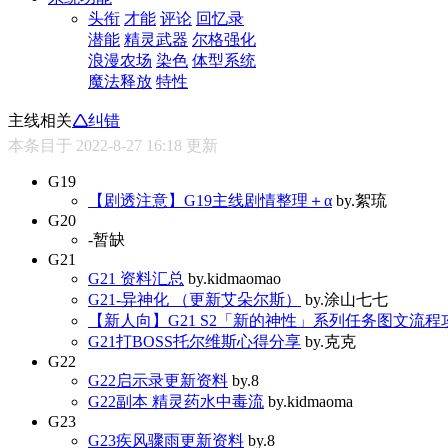
头衔
才能
评论
回忆录
潜能
精灵武器
尔格强化
浪漫农场
染色
体型系统
魔法释放
特性
主线相关
🛆纠错
本条目于 2022-8-27 16:18 更新
G19
【剧透注意】G19主线剧情整理＋α
by.絮琉
G20
-暂缺
G21
G21 资料汇总
by.kidmaomao
G21-异神化 （更新艾朵尔斯）
by.涂山七七
【新人向】G21 S2「新的神性」系列任务图文流
G21打BOSS托尔维斯心得分享
by.克克
G22
G22启示录更新资料
by.8
G22副本 精灵药水中毒流
by.kidmaoma
G23
G23疾风骤雨更新资料
by.8