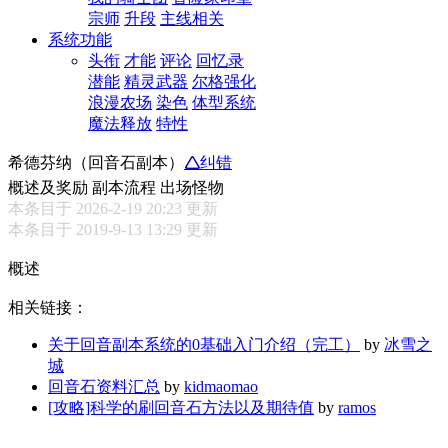
宗师
升段
主线相关
系统功能
头衔
才能
评论
回忆录
潜能
精灵武器
尔格强化
浪漫农场
染色
体型系统
魔法释放
特性
希德芬纳（回音石副本）
🛆纠错
概述及奖励
副本流程
出场怪物
本条目于 2026-2-19 20:23 更新
本条目于 2019-9-13 13:29 更新
概述
相关链接：
关于回音副本系统的0基础入门介绍（完工）
by
冰雪之
城
回音石资料汇总
by
kidmaomao
[攻略]科学的刷回音石方法以及期待值
by
ramos