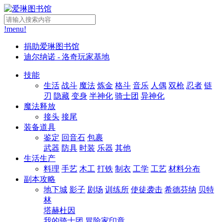
!menu!
捐助爱琳图书馆
迪尔纳诺 - 洛奇玩家基地
技能
生活
战斗
魔法
炼金
格斗
音乐
人偶
双枪
忍者
链
刃
隐藏
变身
半神化
骑士团
异神化
魔法释放
接头
接尾
装备道具
鉴定
回音石
包裹
武器
防具
时装
乐器
其他
生活生产
料理
手艺
木工
打铁
制衣
工学
工艺
材料分布
副本攻略
地下城
影子
剧场
训练所
使徒袭击
希德芬纳
贝特
林
塔赫杜因
我的骑士团
冒险家印章