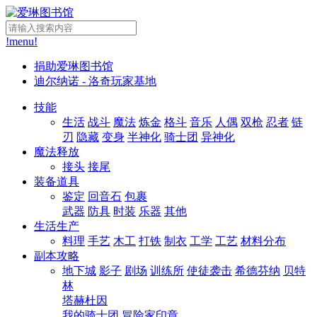
!menu!
捐助爱琳图书馆
迪尔纳诺 - 洛奇玩家基地
技能
生活
战斗
魔法
炼金
格斗
音乐
人偶
双枪
忍者
链
刃
隐藏
变身
半神化
骑士团
异神化
魔法释放
接头
接尾
装备道具
鉴定
回音石
包裹
武器
防具
时装
乐器
其他
生活生产
料理
手艺
木工
打铁
制衣
工学
工艺
材料分布
副本攻略
地下城
影子
剧场
训练所
使徒袭击
希德芬纳
贝特
林
塔赫杜因
我的骑士团
冒险家印章