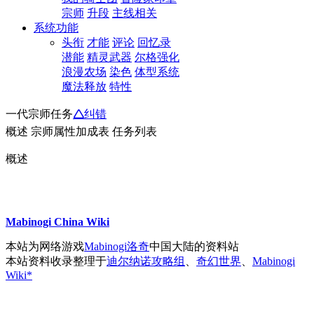
宗师
升段
主线相关
系统功能
头衔
才能
评论
回忆录
潜能
精灵武器
尔格强化
浪漫农场
染色
体型系统
魔法释放
特性
一代宗师任务
🛆纠错
概述
宗师属性加成表
任务列表
概述
Mabinogi China Wiki
本站为网络游戏
Mabinogi洛奇
中国大陆的资料站
本站资料收录整理于
迪尔纳诺攻略组
、
奇幻世界
、
Mabinogi
Wiki*